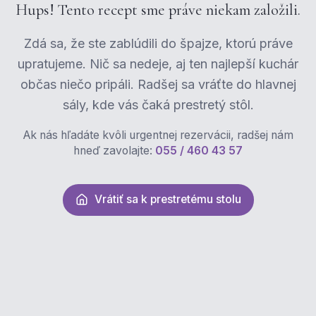
Hups! Tento recept sme práve niekam založili.
Zdá sa, že ste zablúdili do špajze, ktorú práve
upratujeme. Nič sa nedeje, aj ten najlepší kuchár
občas niečo pripáli. Radšej sa vráťte do hlavnej
sály, kde vás čaká prestretý stôl.
Ak nás hľadáte kvôli urgentnej rezervácii, radšej nám
hneď zavolajte:
055 / 460 43 57
Vrátiť sa k prestretému stolu